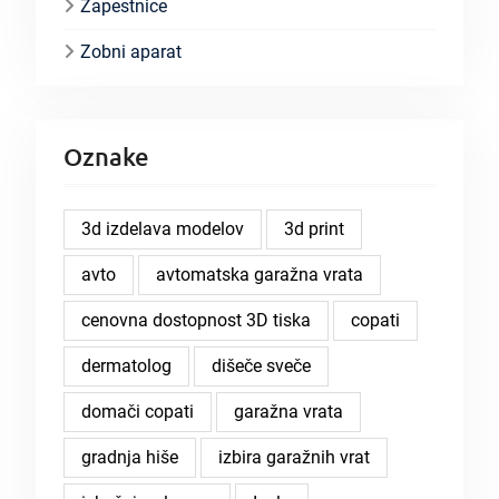
Zapestnice
Zobni aparat
Oznake
3d izdelava modelov
3d print
avto
avtomatska garažna vrata
cenovna dostopnost 3D tiska
copati
dermatolog
dišeče sveče
domači copati
garažna vrata
gradnja hiše
izbira garažnih vrat