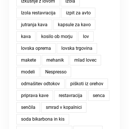
izkušnje z lovom
Izola
Izola restavracija
izpit za avto
jutranja kava
kapsule za kavo
kava
kosilo ob morju
lov
lovska oprema
lovska trgovina
makete
mehanik
mlad lovec
modeli
Nespresso
odmašitev odtokov
piškoti iz orehov
priprava kave
restavracija
senca
senčila
smrad v kopalnici
soda bikarbona in kis