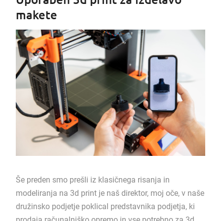
makete
Še preden smo prešli iz klasičnega risanja in
modeliranja na 3d print je naš direktor, moj oče, v naše
družinsko podjetje poklical predstavnika podjetja, ki
prodaja računalniško opremo in vse potrebno za 3d