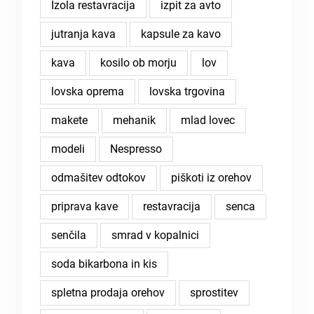
Izola restavracija
izpit za avto
jutranja kava
kapsule za kavo
kava
kosilo ob morju
lov
lovska oprema
lovska trgovina
makete
mehanik
mlad lovec
modeli
Nespresso
odmašitev odtokov
piškoti iz orehov
priprava kave
restavracija
senca
senčila
smrad v kopalnici
soda bikarbona in kis
spletna prodaja orehov
sprostitev