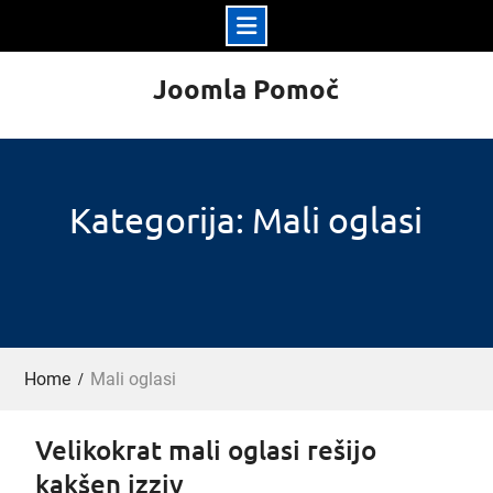
Skip
Joomla Pomoč
to
content
Kategorija: Mali oglasi
Home
Mali oglasi
Velikokrat mali oglasi rešijo
kakšen izziv