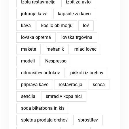
Izola restavracija
izpit za avto
jutranja kava
kapsule za kavo
kava
kosilo ob morju
lov
lovska oprema
lovska trgovina
makete
mehanik
mlad lovec
modeli
Nespresso
odmašitev odtokov
piškoti iz orehov
priprava kave
restavracija
senca
senčila
smrad v kopalnici
soda bikarbona in kis
spletna prodaja orehov
sprostitev