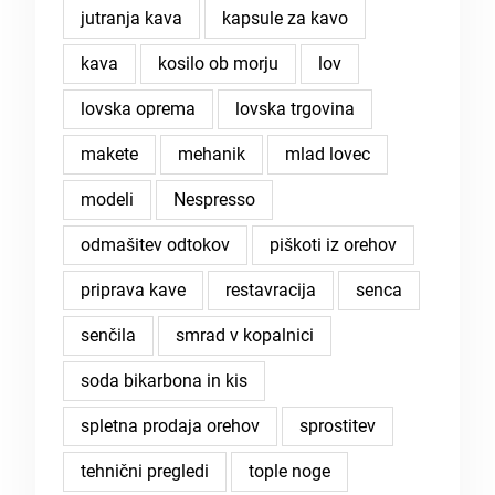
jutranja kava
kapsule za kavo
kava
kosilo ob morju
lov
lovska oprema
lovska trgovina
makete
mehanik
mlad lovec
modeli
Nespresso
odmašitev odtokov
piškoti iz orehov
priprava kave
restavracija
senca
senčila
smrad v kopalnici
soda bikarbona in kis
spletna prodaja orehov
sprostitev
tehnični pregledi
tople noge