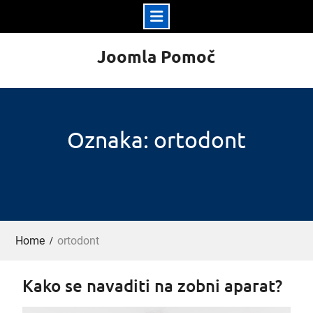
Skip
Joomla Pomoč
to
content
Oznaka: ortodont
Home
ortodont
Kako se navaditi na zobni aparat?