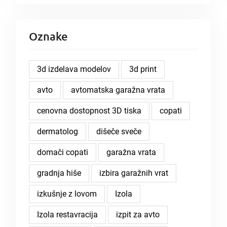
Oznake
3d izdelava modelov
3d print
avto
avtomatska garažna vrata
cenovna dostopnost 3D tiska
copati
dermatolog
dišeče sveče
domači copati
garažna vrata
gradnja hiše
izbira garažnih vrat
izkušnje z lovom
Izola
Izola restavracija
izpit za avto