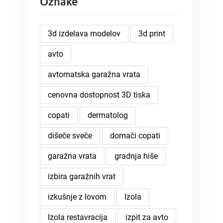
Oznake
3d izdelava modelov
3d print
avto
avtomatska garažna vrata
cenovna dostopnost 3D tiska
copati
dermatolog
dišeče sveče
domači copati
garažna vrata
gradnja hiše
izbira garažnih vrat
izkušnje z lovom
Izola
Izola restavracija
izpit za avto