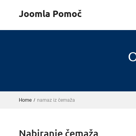
Skip
Joomla Pomoč
to
content
O
Home
namaz iz čemaža
Nabiranje čemaža