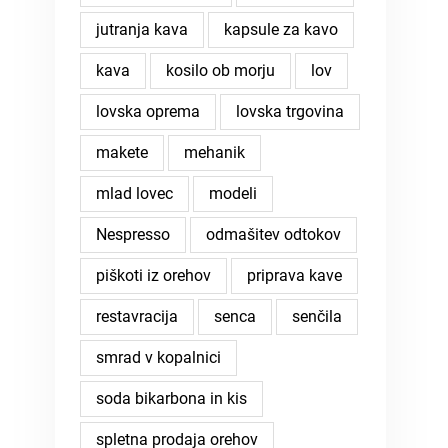
jutranja kava
kapsule za kavo
kava
kosilo ob morju
lov
lovska oprema
lovska trgovina
makete
mehanik
mlad lovec
modeli
Nespresso
odmašitev odtokov
piškoti iz orehov
priprava kave
restavracija
senca
senčila
smrad v kopalnici
soda bikarbona in kis
spletna prodaja orehov