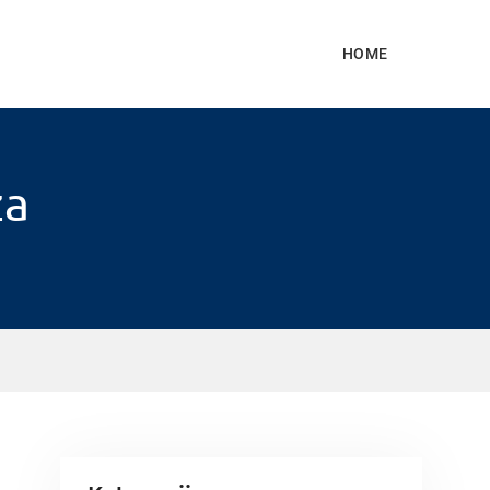
HOME
ža