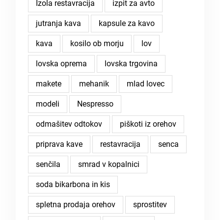
Izola restavracija
izpit za avto
jutranja kava
kapsule za kavo
kava
kosilo ob morju
lov
lovska oprema
lovska trgovina
makete
mehanik
mlad lovec
modeli
Nespresso
odmašitev odtokov
piškoti iz orehov
priprava kave
restavracija
senca
senčila
smrad v kopalnici
soda bikarbona in kis
spletna prodaja orehov
sprostitev