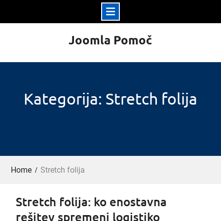
Skip
Joomla Pomoč
to
content
Kategorija: Stretch folija
Home
Stretch folija
Stretch folija: ko enostavna
rešitev spremeni logistiko