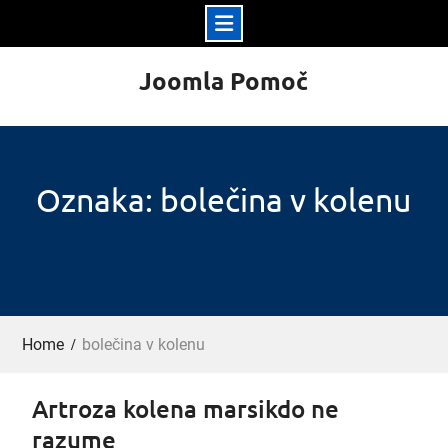
Skip
Joomla Pomoč
to
content
Oznaka: bolečina v kolenu
Home
bolečina v kolenu
Artroza kolena marsikdo ne
razume