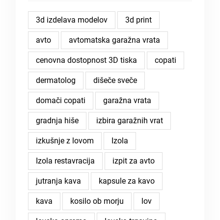
3d izdelava modelov
3d print
avto
avtomatska garažna vrata
cenovna dostopnost 3D tiska
copati
dermatolog
dišeče sveče
domači copati
garažna vrata
gradnja hiše
izbira garažnih vrat
izkušnje z lovom
Izola
Izola restavracija
izpit za avto
jutranja kava
kapsule za kavo
kava
kosilo ob morju
lov