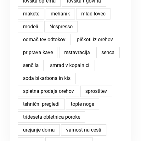
lovska oprema
lovska trgovina
makete
mehanik
mlad lovec
modeli
Nespresso
odmašitev odtokov
piškoti iz orehov
priprava kave
restavracija
senca
senčila
smrad v kopalnici
soda bikarbona in kis
spletna prodaja orehov
sprostitev
tehnični pregledi
tople noge
trideseta obletnica poroke
urejanje doma
varnost na cesti