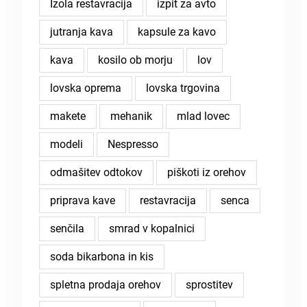
Izola restavracija
izpit za avto
jutranja kava
kapsule za kavo
kava
kosilo ob morju
lov
lovska oprema
lovska trgovina
makete
mehanik
mlad lovec
modeli
Nespresso
odmašitev odtokov
piškoti iz orehov
priprava kave
restavracija
senca
senčila
smrad v kopalnici
soda bikarbona in kis
spletna prodaja orehov
sprostitev