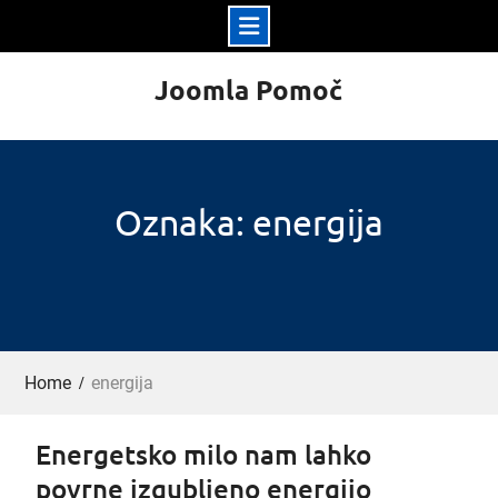
Skip
Joomla Pomoč
to
content
Oznaka: energija
Home
energija
Energetsko milo nam lahko
povrne izgubljeno energijo