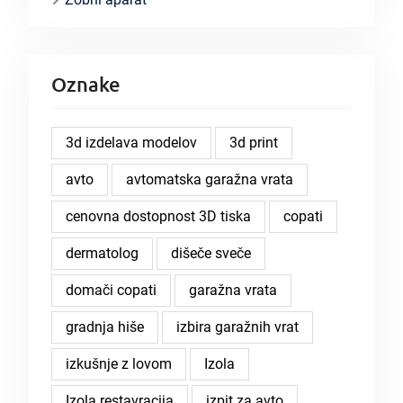
Oznake
3d izdelava modelov
3d print
avto
avtomatska garažna vrata
cenovna dostopnost 3D tiska
copati
dermatolog
dišeče sveče
domači copati
garažna vrata
gradnja hiše
izbira garažnih vrat
izkušnje z lovom
Izola
Izola restavracija
izpit za avto