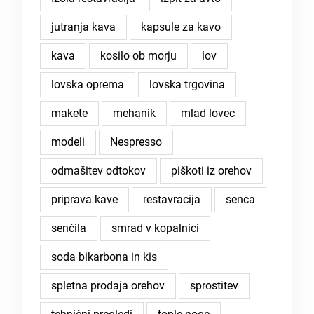
jutranja kava
kapsule za kavo
kava
kosilo ob morju
lov
lovska oprema
lovska trgovina
makete
mehanik
mlad lovec
modeli
Nespresso
odmašitev odtokov
piškoti iz orehov
priprava kave
restavracija
senca
senčila
smrad v kopalnici
soda bikarbona in kis
spletna prodaja orehov
sprostitev