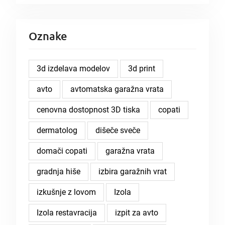
Oznake
3d izdelava modelov
3d print
avto
avtomatska garažna vrata
cenovna dostopnost 3D tiska
copati
dermatolog
dišeče sveče
domači copati
garažna vrata
gradnja hiše
izbira garažnih vrat
izkušnje z lovom
Izola
Izola restavracija
izpit za avto