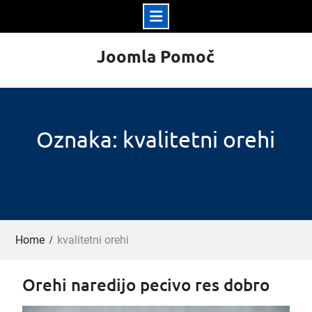
Skip
Joomla Pomoč
to
content
Oznaka: kvalitetni orehi
Home
kvalitetni orehi
Orehi naredijo pecivo res dobro