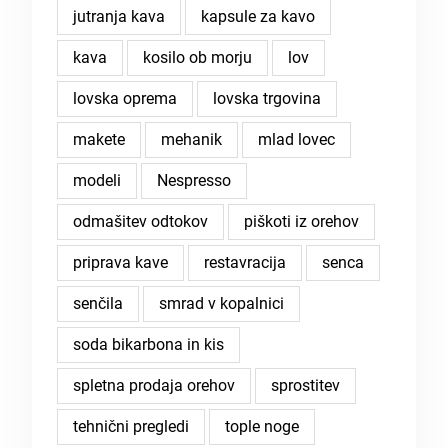
jutranja kava
kapsule za kavo
kava
kosilo ob morju
lov
lovska oprema
lovska trgovina
makete
mehanik
mlad lovec
modeli
Nespresso
odmašitev odtokov
piškoti iz orehov
priprava kave
restavracija
senca
senčila
smrad v kopalnici
soda bikarbona in kis
spletna prodaja orehov
sprostitev
tehnični pregledi
tople noge