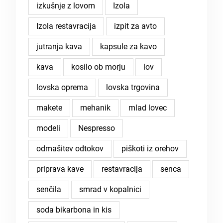
izkušnje z lovom
Izola
Izola restavracija
izpit za avto
jutranja kava
kapsule za kavo
kava
kosilo ob morju
lov
lovska oprema
lovska trgovina
makete
mehanik
mlad lovec
modeli
Nespresso
odmašitev odtokov
piškoti iz orehov
priprava kave
restavracija
senca
senčila
smrad v kopalnici
soda bikarbona in kis