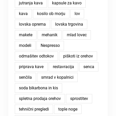
jutranja kava
kapsule za kavo
kava
kosilo ob morju
lov
lovska oprema
lovska trgovina
makete
mehanik
mlad lovec
modeli
Nespresso
odmašitev odtokov
piškoti iz orehov
priprava kave
restavracija
senca
senčila
smrad v kopalnici
soda bikarbona in kis
spletna prodaja orehov
sprostitev
tehnični pregledi
tople noge