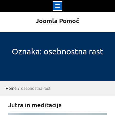
Skip
Joomla Pomoč
to
content
Oznaka: osebnostna rast
Home
osebnostna rast
Jutra in meditacija