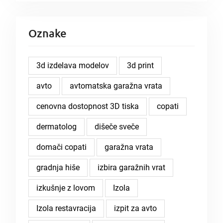
Oznake
3d izdelava modelov
3d print
avto
avtomatska garažna vrata
cenovna dostopnost 3D tiska
copati
dermatolog
dišeče sveče
domači copati
garažna vrata
gradnja hiše
izbira garažnih vrat
izkušnje z lovom
Izola
Izola restavracija
izpit za avto