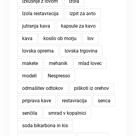
izkušnje z lovom
Izola
Izola restavracija
izpit za avto
jutranja kava
kapsule za kavo
kava
kosilo ob morju
lov
lovska oprema
lovska trgovina
makete
mehanik
mlad lovec
modeli
Nespresso
odmašitev odtokov
piškoti iz orehov
priprava kave
restavracija
senca
senčila
smrad v kopalnici
soda bikarbona in kis