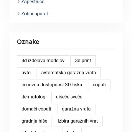
Zapestnice
Zobni aparat
Oznake
3d izdelava modelov
3d print
avto
avtomatska garažna vrata
cenovna dostopnost 3D tiska
copati
dermatolog
dišeče sveče
domači copati
garažna vrata
gradnja hiše
izbira garažnih vrat