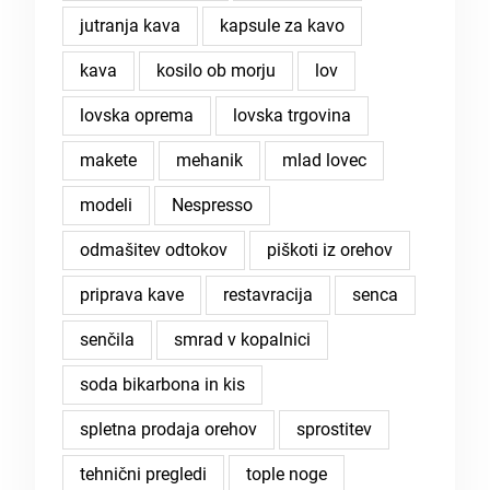
jutranja kava
kapsule za kavo
kava
kosilo ob morju
lov
lovska oprema
lovska trgovina
makete
mehanik
mlad lovec
modeli
Nespresso
odmašitev odtokov
piškoti iz orehov
priprava kave
restavracija
senca
senčila
smrad v kopalnici
soda bikarbona in kis
spletna prodaja orehov
sprostitev
tehnični pregledi
tople noge