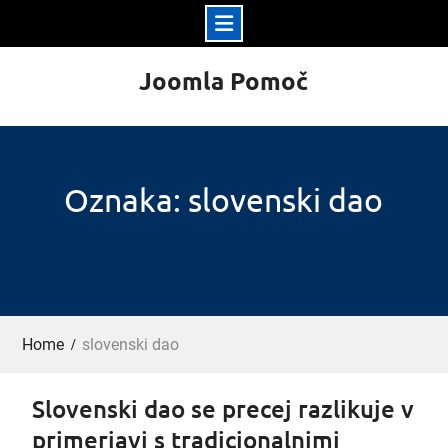
Skip
Joomla Pomoč
to
content
Oznaka: slovenski dao
Home
slovenski dao
Slovenski dao se precej razlikuje v
primerjavi s tradicionalnimi