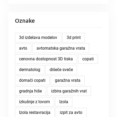
Oznake
3d izdelava modelov
3d print
avto
avtomatska garažna vrata
cenovna dostopnost 3D tiska
copati
dermatolog
dišeče sveče
domači copati
garažna vrata
gradnja hiše
izbira garažnih vrat
izkušnje z lovom
Izola
Izola restavracija
izpit za avto