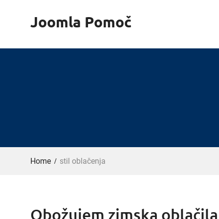
Skip
Joomla Pomoč
to
content
Home
stil oblačenja
Obožujem zimska oblačila