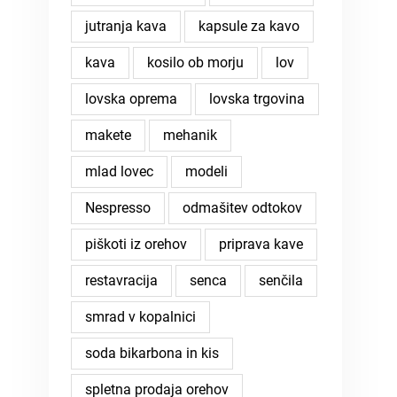
jutranja kava
kapsule za kavo
kava
kosilo ob morju
lov
lovska oprema
lovska trgovina
makete
mehanik
mlad lovec
modeli
Nespresso
odmašitev odtokov
piškoti iz orehov
priprava kave
restavracija
senca
senčila
smrad v kopalnici
soda bikarbona in kis
spletna prodaja orehov