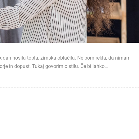
vsak dan nosila topla, zimska oblačila. Ne bom rekla, da nimam
rje in dopust. Tukaj govorim o stilu. Če bi lahko…