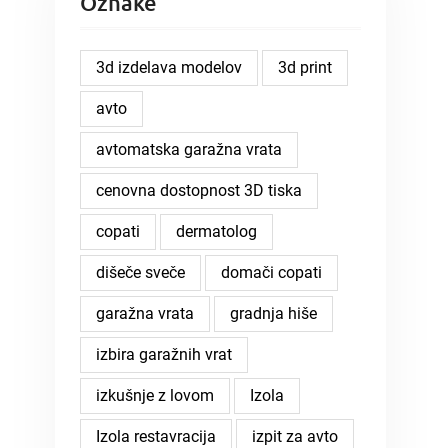
Oznake
3d izdelava modelov
3d print
avto
avtomatska garažna vrata
cenovna dostopnost 3D tiska
copati
dermatolog
dišeče sveče
domači copati
garažna vrata
gradnja hiše
izbira garažnih vrat
izkušnje z lovom
Izola
Izola restavracija
izpit za avto