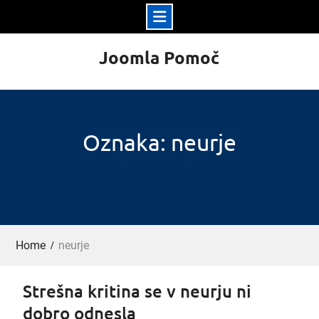
Skip
Joomla Pomoč
to
content
Oznaka: neurje
Home
neurje
Strešna kritina se v neurju ni
dobro odnesla