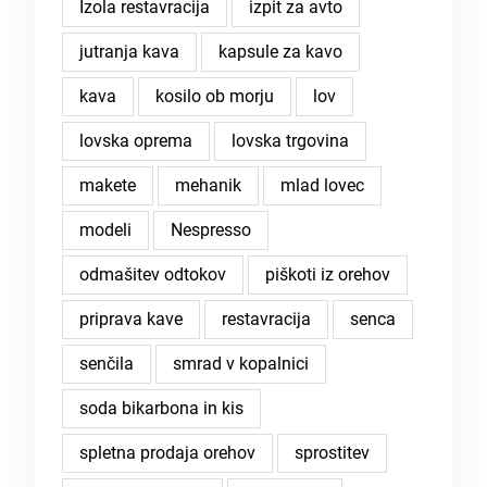
Izola restavracija
izpit za avto
jutranja kava
kapsule za kavo
kava
kosilo ob morju
lov
lovska oprema
lovska trgovina
makete
mehanik
mlad lovec
modeli
Nespresso
odmašitev odtokov
piškoti iz orehov
priprava kave
restavracija
senca
senčila
smrad v kopalnici
soda bikarbona in kis
spletna prodaja orehov
sprostitev